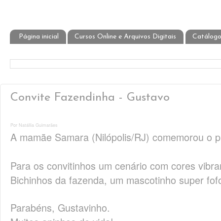
Página inicial
Cursos Online e Arquivos Digitais
Catálogo
Convite Fazendinha - Gustavo
Por Natállia Guimarães
A mamãe Samara (Nilópolis/RJ) comemorou o pr
Para os convitinhos um cenário com cores vibra
Bichinhos da fazenda, um mascotinho super fof
Parabéns, Gustavinho.