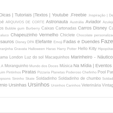
Dicas | Tutoriais |Textos | Youtube
.Freebie
.Inspiração | D
Astronauta
Aviador
oé
ARQUIVOS DE CORTE
Austrália
Azule
Carros Disney
os
Caixas Cartonadas
Ca
Bubble gum
Burberry
Chapeuzinho Vermelho
Chiclete
aluco
Chocolate personaliz
Faze
ssauros
Elefante
Fadas e Duendes
Disney
DPA
Emoji
Hello Kitty
ranjinha
Gravata
Halloween
Haras
Harry Potter
Hipopót
Marinheiro - Náutico
hama
London
Luz do sol
Macaquinhos
Na Mídia | Eventos
Moranguinho
Música
.A
Mundo dos Doces
Piratas
Pool Par
uim
Pintinhos
Pizzaria
Planetas
Poderoso Chefinho
Soldadinho
Soldadinho de chumbo
mpsons
Sininho
Skate
Soldad
Ursinhos
rnio
Ursinhas
Veterinária
Vinta
Ursinhos Carinhos