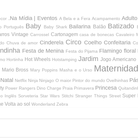
.Na Mídia | Eventos
Adulto
ecor
A Bela e a Fera
Acampamento
Baby
Batizado
Bailarina
Balão
jo Português
Baby Shark
rros Vintage
Cartonagem
Carrossel
casa de bonecas
Cavaleiro 
Circo
Cinderela
Coelho
Confeitaria
ado
Chuva de amor
Co
ndinha
Festa de Menina
Flamingo
floral
Festa do Pijama
Jardim
Hot Wheels
Jogo Americano
amo
Hortinha
Hotstamping
Maternida
Mario Bross
Mary Poppins
Masha e o Urso
Natal
Pá
Netflix
Ninja
Ninjago
O maior Pintor do mundo
Ovelhinhas
Princesa
ty
Power Rangers Dino Charge
Praia
Primavera
Quitandin
Super 
o Inglês
Sorveteria
Star Wars
Stitchi
Stranger Things
Street
ge
Volta ao sol
Wonderland
Zebra