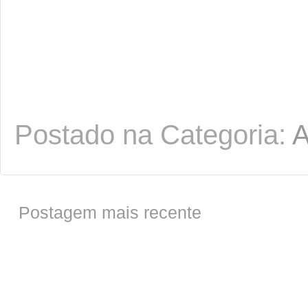
festa cozinha, personalizados cozinha, pers
inspirações festa infantil, maternidade real
festa macei
Postado na Categoria:
A
Postagem mais recente