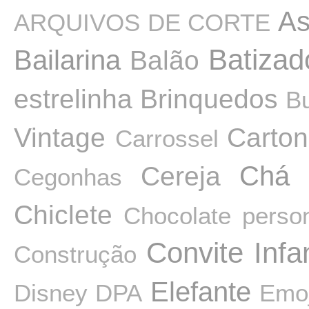
As
ARQUIVOS DE CORTE
Batizad
Bailarina
Balão
estrelinha
Brinquedos
B
Vintage
Carto
Carrossel
Cereja
Chá 
Cegonhas
Chiclete
Chocolate perso
Convite Infan
Construção
Elefante
Disney
DPA
Emoj