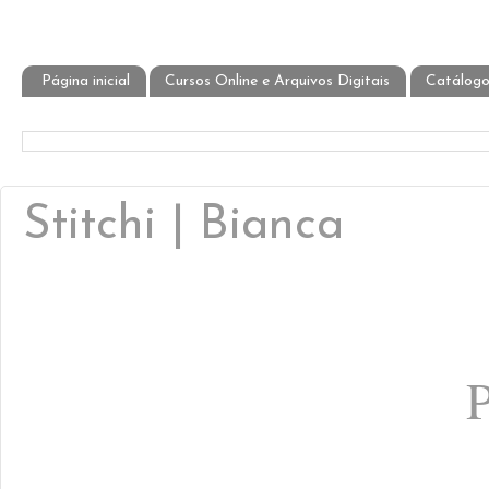
Página inicial
Cursos Online e Arquivos Digitais
Catálogo
Stitchi | Bianca
P